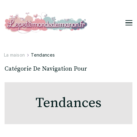
Lepetitmondedemanon
Tendances pour ta vie stylée
La maison
Tendances
Catégorie De Navigation Pour
Tendances