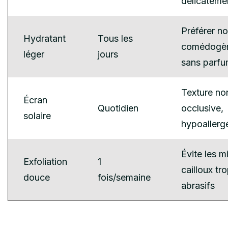
délicateme
Préférer n
Hydratant
Tous les
comédogè
léger
jours
sans parf
Texture no
Écran
Quotidien
occlusive,
solaire
hypoallerg
Évite les m
Exfoliation
1
cailloux tr
douce
fois/semaine
abrasifs