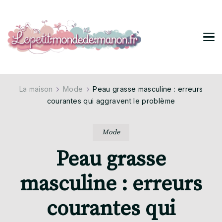
Lepetitmondedemanon
Tendances pour ta vie stylée
La maison
Mode
Peau grasse masculine : erreurs
courantes qui aggravent le problème
Mode
Peau grasse
masculine : erreurs
courantes qui