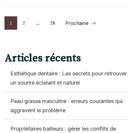
Pagination
Page
Page
Page
1
2
…
28
Prochaine
des
publications
Articles récents
Esthétique dentaire : Les secrets pour retrouver
un sourire éclatant et naturel
Peau grasse masculine : erreurs courantes qui
aggravent le problème
Propriétaires bailleurs : gérer les conflits de