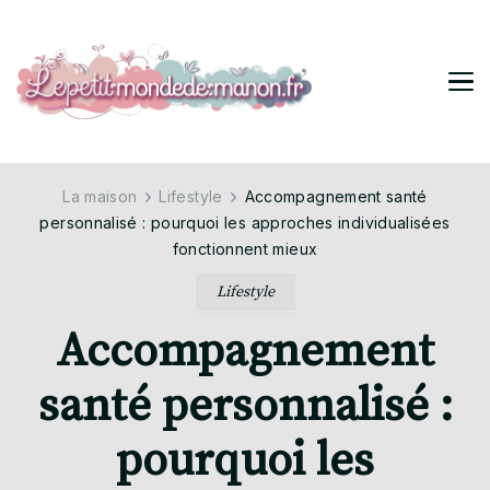
Lepetitmondedemanon
Tendances pour ta vie stylée
La maison
Lifestyle
Accompagnement santé
personnalisé : pourquoi les approches individualisées
fonctionnent mieux
Lifestyle
Accompagnement
santé personnalisé :
pourquoi les