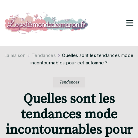
Lepetitmondedemanon
Tendances pour ta vie stylée
La maison
Tendances
Quelles sont les tendances mode
incontournables pour cet automne ?
Tendances
Quelles sont les
tendances mode
incontournables pour