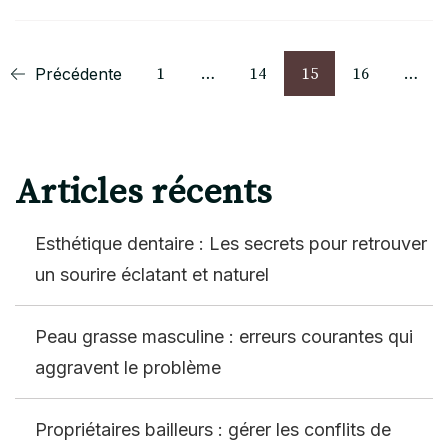
Pagination
Page
Page
Page
Page
Précédente
1
…
14
15
16
…
des
publications
Articles récents
Esthétique dentaire : Les secrets pour retrouver
un sourire éclatant et naturel
Peau grasse masculine : erreurs courantes qui
aggravent le problème
Propriétaires bailleurs : gérer les conflits de