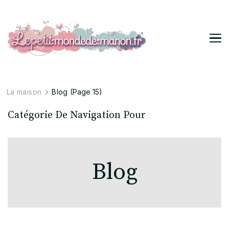
Lepetitmondedemanon
Tendances pour ta vie stylée
La maison
Blog
(Page 15)
Catégorie De Navigation Pour
Blog