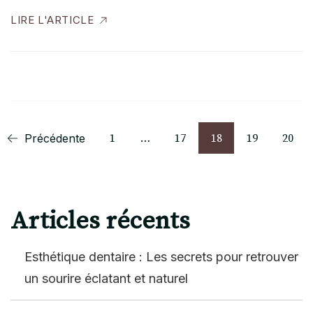
LIRE L'ARTICLE
Pagination
Page
Page
Page
Page
Page
Précédente
1
…
17
18
19
20
des
publications
Articles récents
Esthétique dentaire : Les secrets pour retrouver
un sourire éclatant et naturel